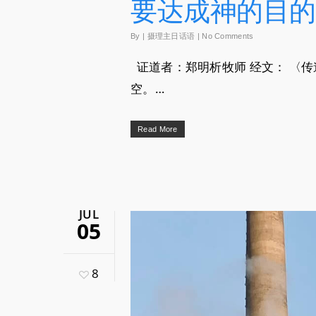
要达成神的目的
By
|
摄理主日话语
|
No Comments
证道者：郑明析牧师 经文： 〈传
空。…
Read More
JUL
05
8