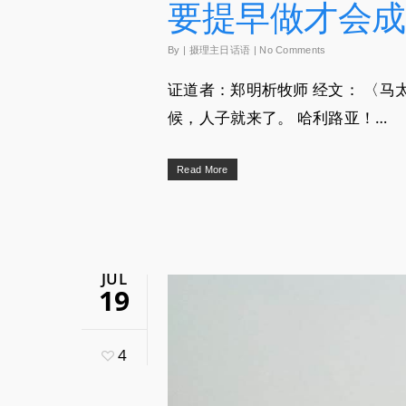
要提早做才会成
By
|
摄理主日话语
|
No Comments
证道者：郑明析牧师 经文： 〈马
候，人子就来了。 哈利路亚！…
Read More
JUL
19
4