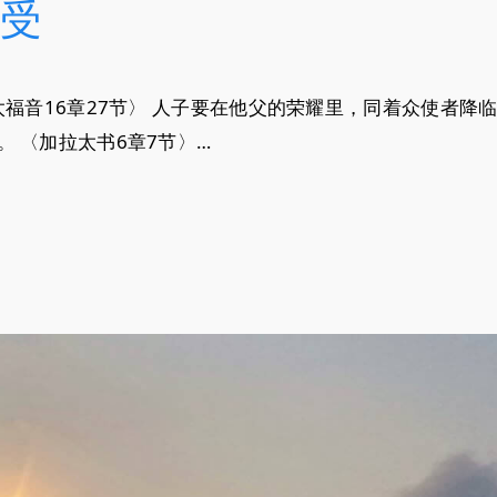
受
太福音16章27节〉 人子要在他父的荣耀里，同着众使者降
 〈加拉太书6章7节〉…