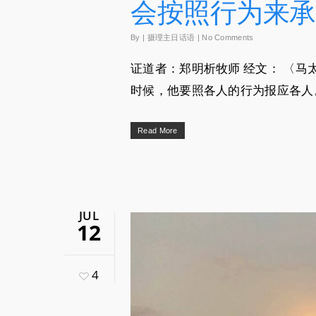
会按照行为来承
By
|
摄理主日话语
|
No Comments
证道者：郑明析牧师 经文： 〈马
时候，他要照各人的行为报应各人。
Read More
JUL
12
4