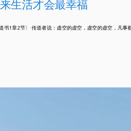
来生活才会最幸福
道书1章2节〉 传道者说：虚空的虚空，虚空的虚空，凡事