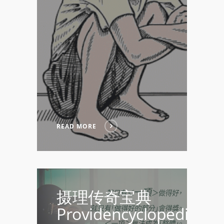
READ MORE
摄理传奇宝典
Providencyclopedia