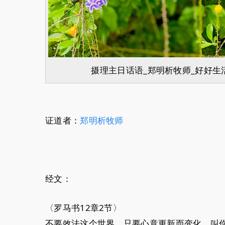
摄理主日话语_郑明析牧师_好好生
证道者：
郑明析牧师
经文：
〈罗马书12章2节〉
不要效法这个世界，只要心意更新而变化，叫