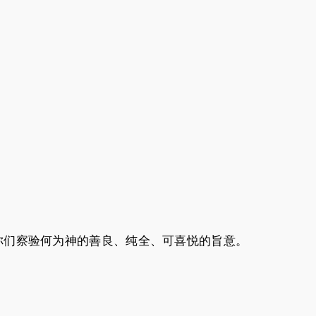
，
你们察验何为神的善良、纯全、可喜悦的旨意。