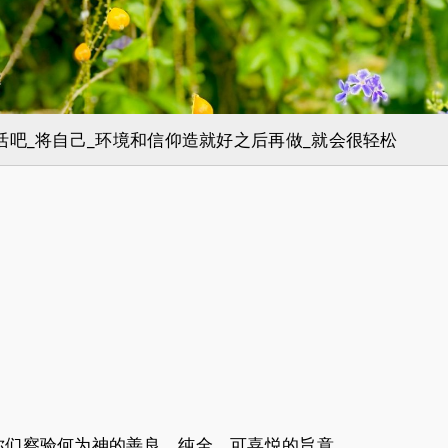
活吧_将自己_环境和信仰造就好之后再做_就会很轻松
你们察验何为神的善良、纯全、可喜悦的旨意。