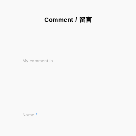
Comment / 留言
My comment is..
Name
*