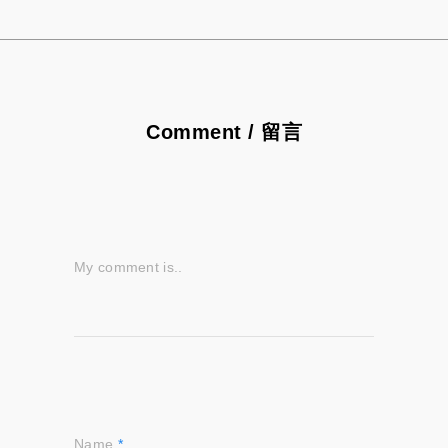
Comment / 留言
My comment is..
Name
*