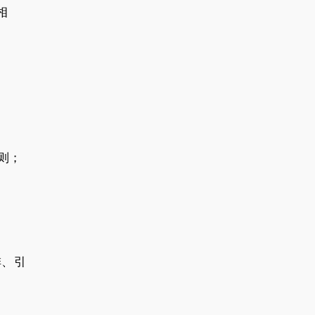
相
则；
排、引