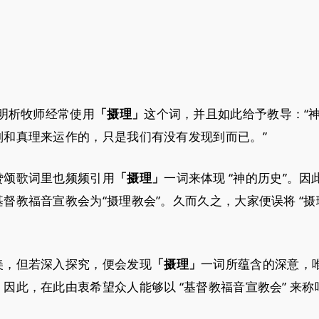
郑明析牧师经常使用
这个词，并且如此给予教导：“
「摄理」
和真理来运作的，只是我们有没有发现到而已。”
赞颂歌词里也频频引用
一词来体现 “神的历史”。因
「摄理」
教福音宣教会为“摄理教会”。久而久之，大家便误将 “摄理
美，但若深入探究，便会发现
一词所蕴含的深意，
「摄理」
因此，在此由衷希望众人能够以 “基督教福音宣教会” 来称