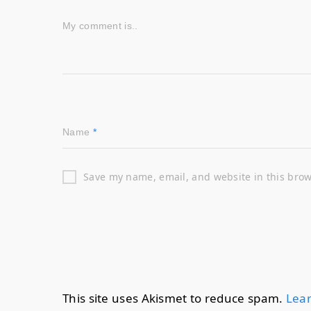
My comment is..
Name
*
Save my name, email, and website in this brow
This site uses Akismet to reduce spam.
Lear