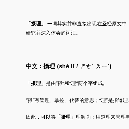
一词其实并非直接出现在圣经原文中
「摄理」
研究并深入体会的词汇。
中文：攝理 (shè lǐ / ㄕㄜˋ ㄌㄧˇ)
是由“摄”和“理”两个字组成。
「摄理」
“摄”有管理、掌控、代替的意思；“理”是指道
因此，可以将
理解为：用道理来管理
「摄理」