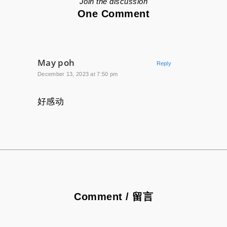
Join the discussion
One Comment
May poh
Reply
December 13, 2023 at 7:50 pm
好感动
Comment / 留言