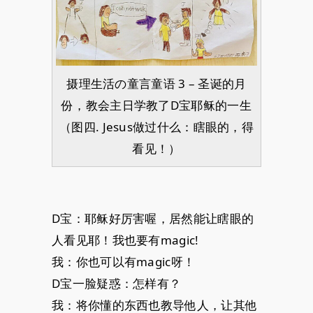
摄理生活の童言童语 3 – 圣诞的月
份，教会主日学教了D宝耶稣的一生
（图四. Jesus做过什么：瞎眼的，得
看见！）
D宝：耶稣好厉害喔，居然能让瞎眼的
人看见耶！我也要有magic!
我：你也可以有magic呀！
D宝一脸疑惑：怎样有？
我：将你懂的东西也教导他人，让其他