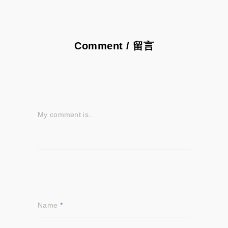
Comment / 留言
My comment is..
Name
*