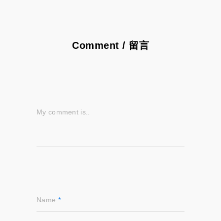
Comment / 留言
My comment is..
Name
*